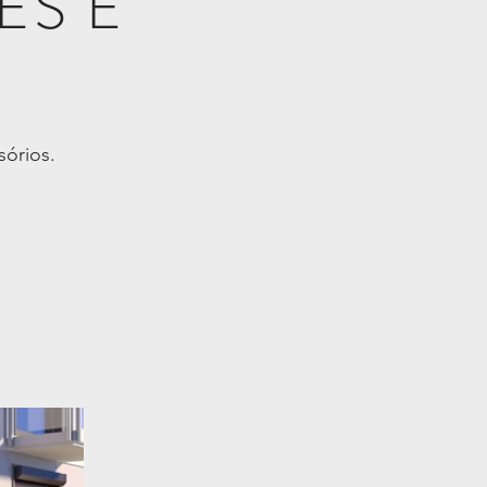
ES E
órios.