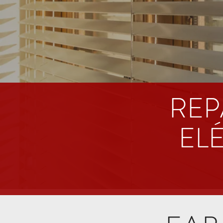
REP
EL