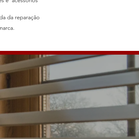
es e acessórios
nda da reparação
marca.